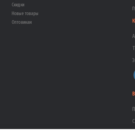
Скидки
П
Новые товары
К
Оптовикам
А
Т
Э
В
П
С
В