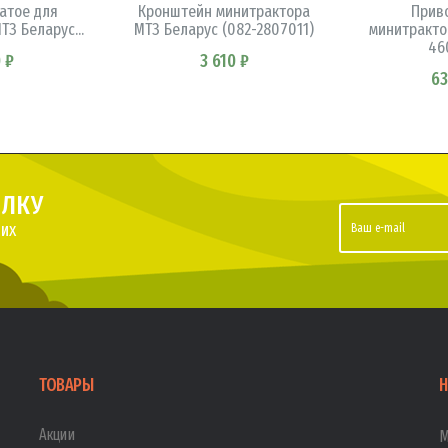
атое для
Кронштейн минитрактора
Прив
З Беларус...
МТЗ Беларус (082-2807011)
минитрактор
46
 ₽
3 610 ₽
63
ЫЛКУ
их
ТОВАРЫ
Н
Акции
М