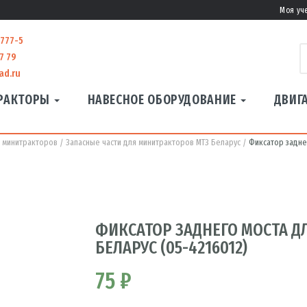
Моя уч
-777-5
7 79
ad.ru
РАКТОРЫ
НАВЕСНОЕ ОБОРУДОВАНИЕ
ДВИГ
я минитракторов
Запасные части для минитракторов МТЗ Беларус
Фиксатор задне
ФИКСАТОР ЗАДНЕГО МОСТА Д
БЕЛАРУС (05-4216012)
75 ₽