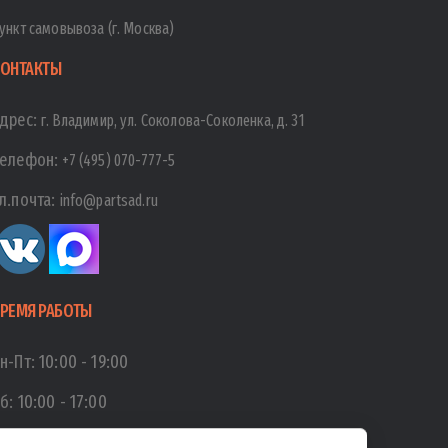
ункт самовывоза (г. Москва)
ОНТАКТЫ
дрес:
г. Владимир, ул. Соколова-Соколенка, д. 31
елефон:
+7 (495) 070-777-5
л.почта:
info@partsad.ru
РЕМЯ РАБОТЫ
н-Пт:
10:00
-
19:00
б:
10:00
-
17:00
с:
10:00
-
15:00