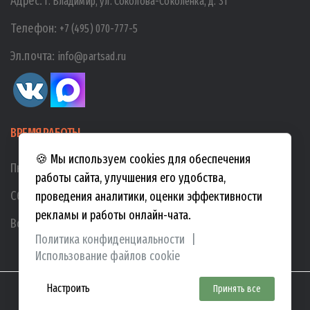
Адрес:
г. Владимир, ул. Соколова-Соколенка, д. 31
Телефон:
+7 (495) 070-777-5
Эл.почта:
info@partsad.ru
ВРЕМЯ РАБОТЫ
🍪 Мы используем cookies для обеспечения
Пн-Пт:
10:00
-
19:00
работы сайта, улучшения его удобства,
Сб:
10:00
-
17:00
проведения аналитики, оценки эффективности
рекламы и работы онлайн-чата.
Вс:
10:00
-
15:00
Политика конфиденциальности
|
Использование файлов cookie
Настроить
Принять все