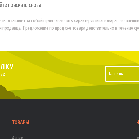
йте поискать снова
ль оставляет за собой право изменять характеристики товара, его внешн
 продавца. Предложение по продаже товара действительно в течение срок
ЫЛКУ
их
ТОВАРЫ
Н
Акции
М