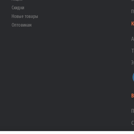
Скидки
П
Новые товары
К
Оптовикам
А
Т
Э
В
П
С