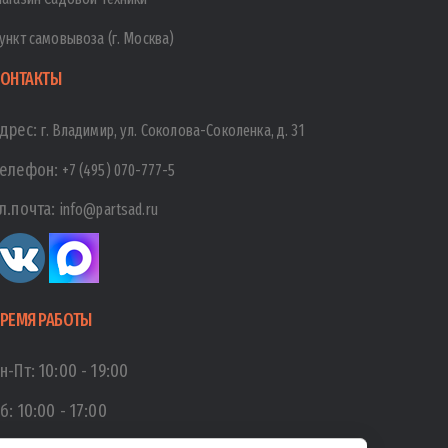
ункт самовывоза (г. Москва)
ОНТАКТЫ
дрес:
г. Владимир, ул. Соколова-Соколенка, д. 31
елефон:
+7 (495) 070-777-5
л.почта:
info@partsad.ru
РЕМЯ РАБОТЫ
н-Пт:
10:00
-
19:00
б:
10:00
-
17:00