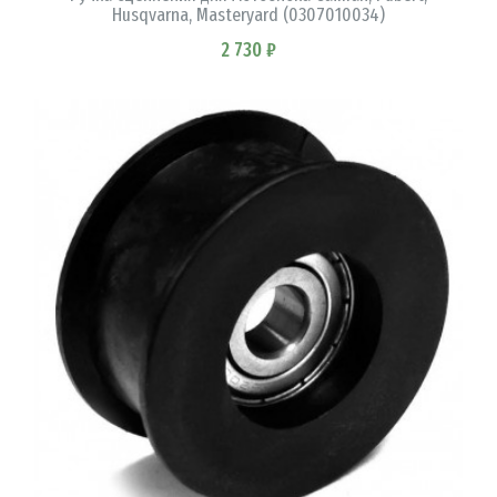
Husqvarna, Masteryard (0307010034)
2 730 ₽