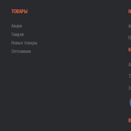
ТОВАРЫ
Н
Акции
М
Скидки
П
Новые товары
К
Оптовикам
А
Т
Э
В