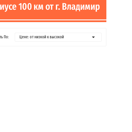

ь По:
Цене: от низкой к высокой