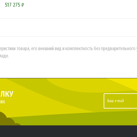
517 275 ₽
еристики товара, его внешний вид и комплектность без предварительног
ладе.
ЫЛКУ
их