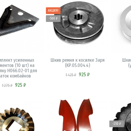
АКЦИЯ!
-500 ₽
В КОРЗИНУ
В КОРЗИНУ
мплект усиленных
Шкив ремня к косилке Заря
Шки
ментов (10 шт) на
(КР.05.004.4)
(
лку Н066.02-01 для
925 ₽
1 425 ₽
аток комбайнов
925 ₽
1 275 ₽
-250 ₽