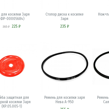
В КОРЗИНУ
В КОРЗИНУ
 для косилки Заря
Стопор диска к косилке
Нож+п
(ФР-00005684)
Заря
225 ₽
235 ₽
365 ₽
В КОРЗИНУ
В КОРЗИНУ
йба защитная для
Ремень для косилки заря
Ремень
рной косилки Заря
Нева А-950
Сал
(КР.05.005-1)