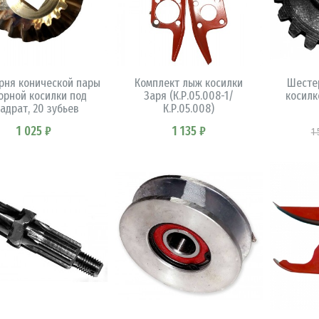
В КОРЗИНУ
В КОРЗИНУ
рня конической пары
Комплект лыж косилки
Шесте
орной косилки под
Заря (К.Р.05.008-1/
косилк
адрат, 20 зубьев
К.Р.05.008)
1 025 ₽
1 135 ₽
1 
В КОРЗИНУ
В КОРЗИНУ