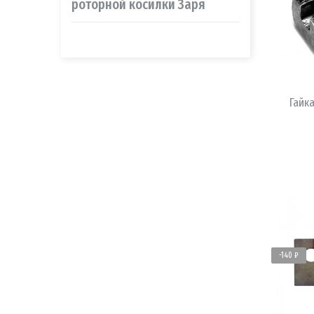
роторной косилки Заря
Гайк
-140 ₽