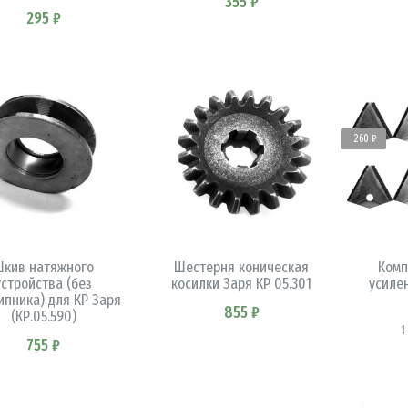
355 ₽
295 ₽
-260 ₽
В КОРЗИНУ
В КОРЗИНУ
Шкив натяжного
Шестерня коническая
Комп
устройства (без
косилки Заря КР 05.301
усиле
пника) для КР Заря
855 ₽
(КР.05.590)
1
755 ₽