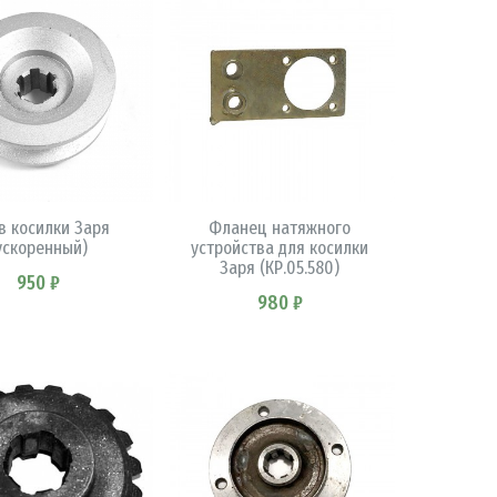
В КОРЗИНУ
В КОРЗИНУ
в косилки Заря
Фланец натяжного
ускоренный)
устройства для косилки
Заря (КР.05.580)
950 ₽
980 ₽