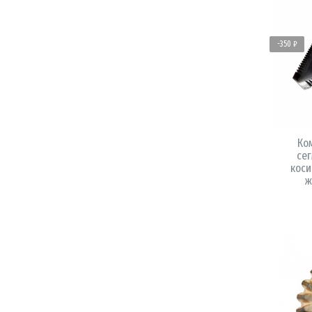
-350 ₽
Ко
сег
коси
ж