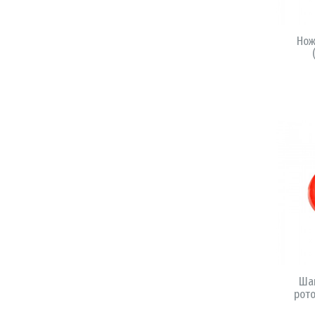
Нож
Ша
рото