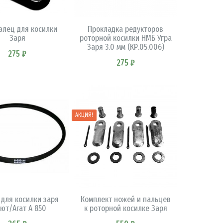
В КОРЗИНУ
В КОРЗИНУ
алец для косилки
Прокладка редукторов
Заря
роторной косилки НМБ Угра
Заря 3.0 мм (КР.05.006)
275 ₽
275 ₽
АКЦИЯ!
В КОРЗИНУ
В КОРЗИНУ
 для косилки заря
Комплект ножей и пальцев
ют/Агат А 850
к роторной косилке Заря