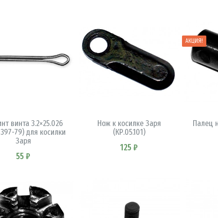
АКЦИЯ!
В КОРЗИНУ
В КОРЗИНУ
нт винта 3.2×25.026
Нож к косилке Заря
Палец 
 397-79) для косилки
(КР.05.101)
Заря
125 ₽
55 ₽