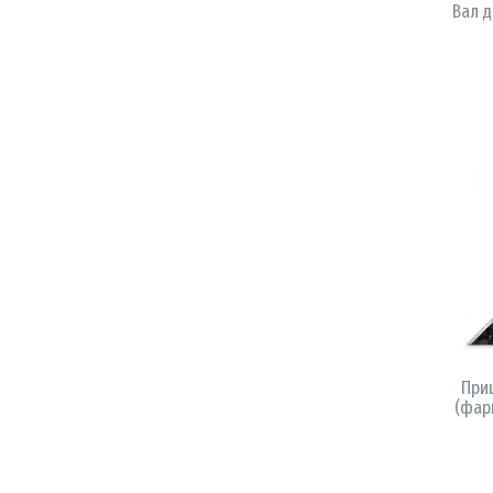
Вал д
При
(фар