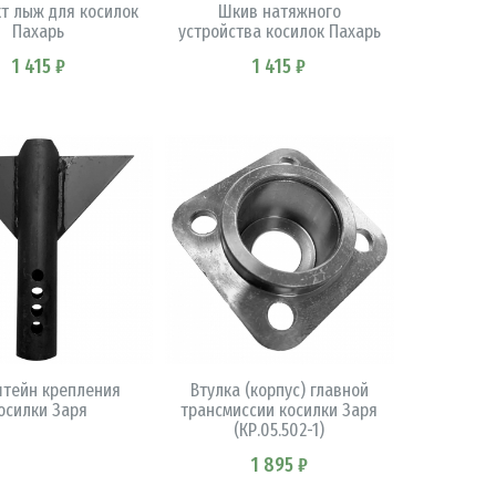
т лыж для косилок
Шкив натяжного
Пахарь
устройства косилок Пахарь
1 415 ₽
1 415 ₽
В КОРЗИНУ
В КОРЗИНУ
тейн крепления
Втулка (корпус) главной
осилки Заря
трансмиссии косилки Заря
(КР.05.502-1)
1 895 ₽