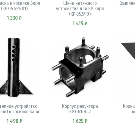
иска к косилке Заря
Шкив натяжного
Комплек
(КР.05.451-01)
устройства для КР Заря
(КР.05.590)
1 330 ₽
1 415 ₽
В КОРЗИНУ
цепное устройство
Корпус редуктора
Кронш
В КОРЗИНУ
коп) к косилке Заря
КР.06.100.2
к
1 490 ₽
1 625 ₽