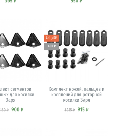
365 ₽
550 ₽
АКЦИЯ!
-400 ₽
В КОРЗИНУ
В КОРЗИНУ
лект сегментов
Комплект ножей, пальцев и
нных для косилки
креплений для роторной
Заря
косилки Заря
900 ₽
915 ₽
 160 ₽
1 315 ₽