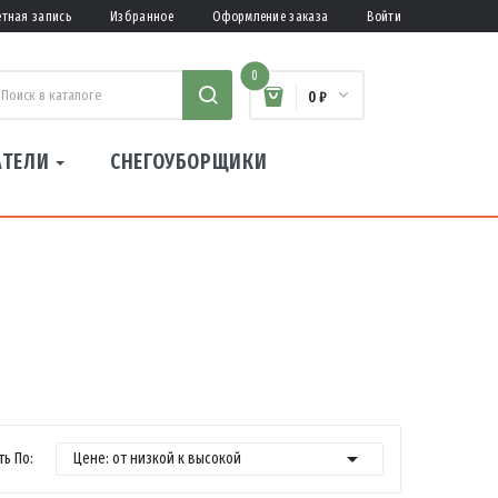
етная запись
Избранное
Оформление заказа
Войти
0
0 ₽
АТЕЛИ
СНЕГОУБОРЩИКИ

ь По:
Цене: от низкой к высокой