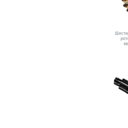
Шесте
рот
кв