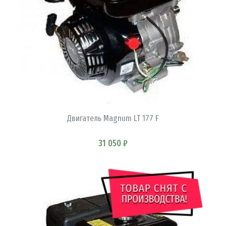
Двигатель Magnum LT 177 F
В КОРЗИНУ
31 050 ₽