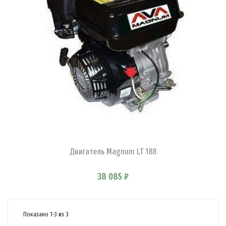
Двигатель Magnum LT 188
В КОРЗИНУ
38 085 ₽
Показано 1-3 из 3