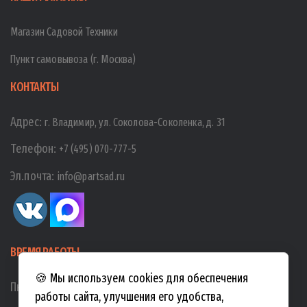
Магазин Садовой Техники
Пункт самовывоза (г. Москва)
КОНТАКТЫ
Адрес:
г. Владимир, ул. Соколова-Соколенка, д. 31
Телефон:
+7 (495) 070-777-5
Эл.почта:
info@partsad.ru
ВРЕМЯ РАБОТЫ
🍪 Мы используем cookies для обеспечения
Пн-Пт:
10:00
-
19:00
работы сайта, улучшения его удобства,