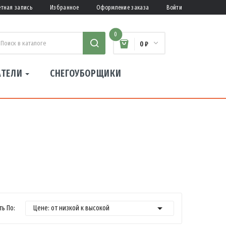
етная запись
Избранное
Оформление заказа
Войти
0
0 ₽
АТЕЛИ
СНЕГОУБОРЩИКИ

ь По:
Цене: от низкой к высокой