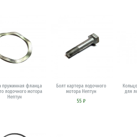
В КОРЗИНУ
В КОРЗИНУ
 пружинная фланца
Болт картера лодочного
Кольцо
то лодочного мотора
мотора Нептун
для л
Нептун
55 ₽