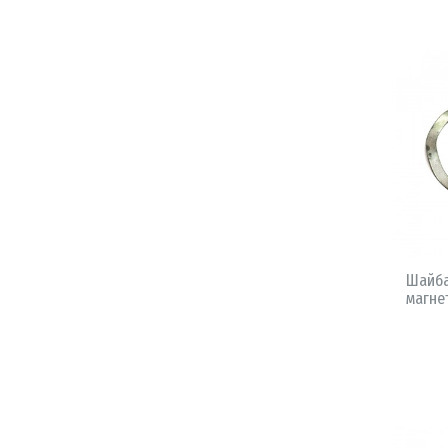
Шайба
магне