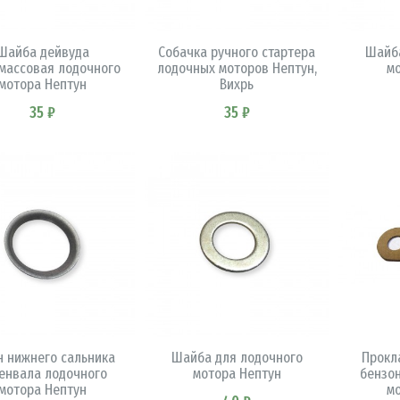
В КОРЗИНУ
В КОРЗИНУ
Шайба дейвуда
Собачка ручного стартера
Шайба
массовая лодочного
лодочных моторов Нептун,
м
мотора Нептун
Вихрь
35 ₽
35 ₽
В КОРЗИНУ
В КОРЗИНУ
н нижнего сальника
Шайба для лодочного
Прокл
енвала лодочного
мотора Нептун
бензо
мотора Нептун
м