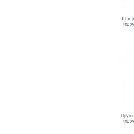
Штифт
лодоч
Пружи
лодоч