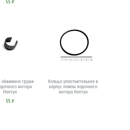
55 ₽
В КОРЗИНУ
В КОРЗИНУ
 обжимное груши
Кольцо уплотнительное в
одочного мотора
корпус помпы лодочного
Нептун
мотора Нептун
55 ₽