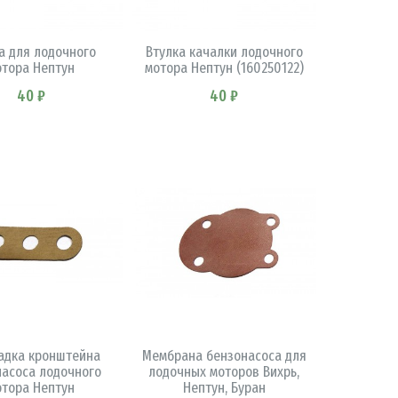
В КОРЗИНУ
В КОРЗИНУ
 для лодочного
Втулка качалки лодочного
отора Нептун
мотора Нептун (160250122)
40 ₽
40 ₽
В КОРЗИНУ
В КОРЗИНУ
адка кронштейна
Мембрана бензонасоса для
насоса лодочного
лодочных моторов Вихрь,
отора Нептун
Нептун, Буран