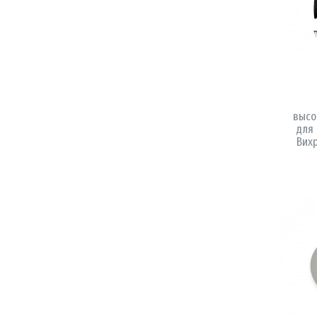
высо
для
Вихр