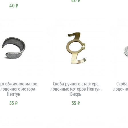
40 ₽
40 ₽
В КОРЗИНУ
В КОРЗИНУ
цо обжимное малое
Скоба ручного стартера
Скоба
 лодочного мотора
лодочных моторов Нептун,
лодочн
Нептун
Вихрь
55 ₽
55 ₽