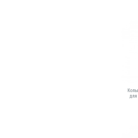
Коль
для