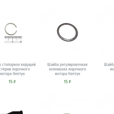
В КОРЗИНУ
В КОРЗИНУ
о стопорное ведущей
Шайба регулировочная
Шайба
стерни лодочного
коленвала лодочного
м
мотора Нептун
мотора Нептун
15 ₽
15 ₽