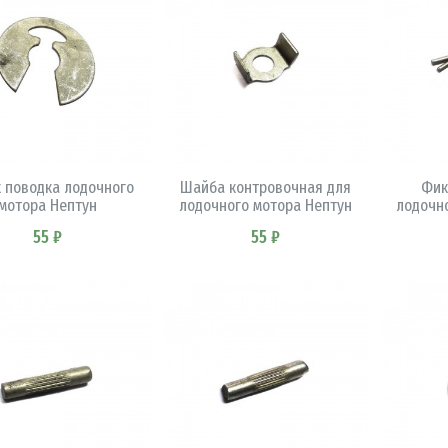
В КОРЗИНУ
В КОРЗИНУ
 поводка лодочного
Шайба контровочная для
Фик
мотора Нептун
лодочного мотора Нептун
лодочн
55 ₽
55 ₽