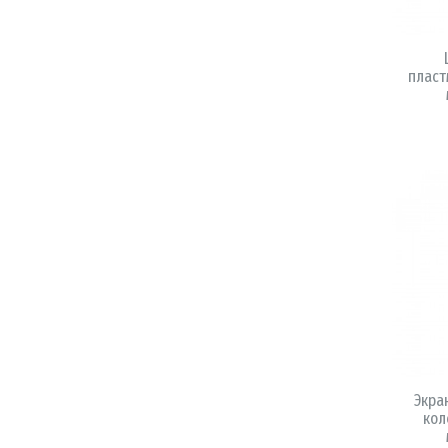
пласт
Экра
кол