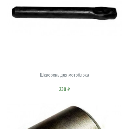
Шкворень для мотоблока
В КОРЗИНУ
230 ₽