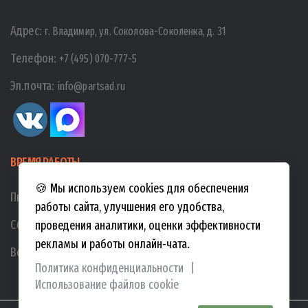
Адрес:
г. Владимир, ул. Соколова-Соколенка, д. 31
Телефон:
+7 (495) 070-777-5
Эл.почта:
info@partsad.ru
ВРЕМЯ РАБОТЫ
🍪 Мы используем cookies для обеспечения
Пн-Пт:
10:00
-
19:00
работы сайта, улучшения его удобства,
Сб:
10:00
-
17:00
проведения аналитики, оценки эффективности
рекламы и работы онлайн-чата.
Вс:
10:00
-
15:00
Политика конфиденциальности
|
Использование файлов cookie