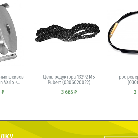
ИНУ
В КОРЗИНУ
В 
ных шкивов
Цепь редуктора 13292 МБ
Трос реве
 Vario +...
Pubert (0306020022)
(030
 ₽
3 665 ₽
3
ЫЛКУ