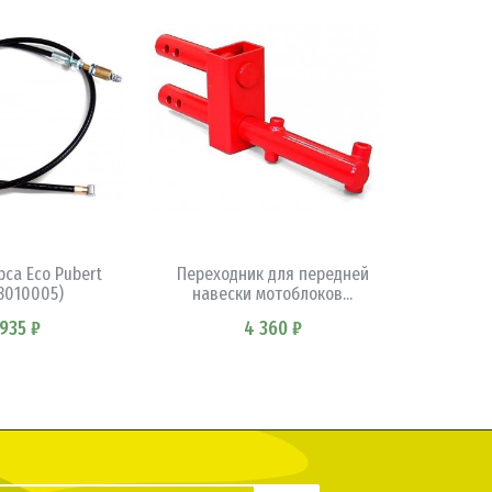
КОРЗИНУ
В КОРЗИНУ
рса Eco Pubert
Переходник для передней
Трос 
8010005)
навески мотоблоков...
Cai
 935 ₽
4 360 ₽