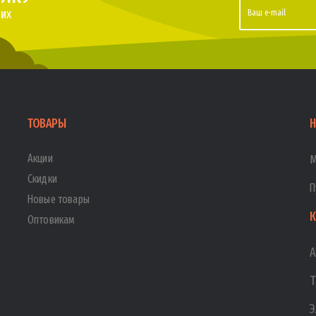
их
ТОВАРЫ
Н
Акции
М
Скидки
П
Новые товары
К
Оптовикам
А
Т
Э