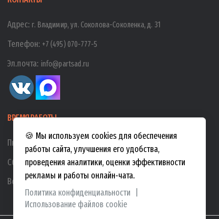
Адрес:
г. Владимир, ул. Соколова-Соколенка, д. 31
Телефон:
+7 (495) 070-777-5
Эл.почта:
info@partsad.ru
ВРЕМЯ РАБОТЫ
🍪 Мы используем cookies для обеспечения
Пн-Пт:
10:00
-
19:00
работы сайта, улучшения его удобства,
Сб:
10:00
-
17:00
проведения аналитики, оценки эффективности
рекламы и работы онлайн-чата.
Вс:
10:00
-
15:00
Политика конфиденциальности
|
Использование файлов cookie