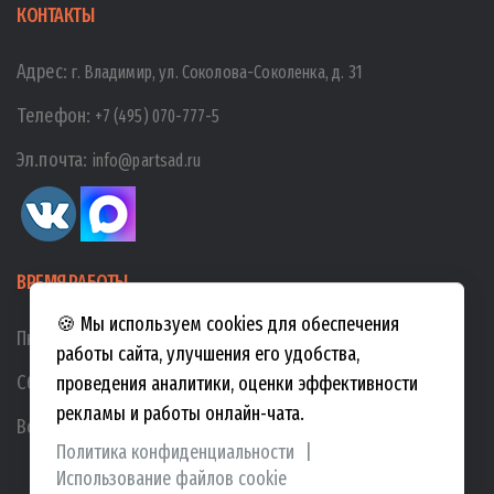
КОНТАКТЫ
Адрес:
г. Владимир, ул. Соколова-Соколенка, д. 31
Телефон:
+7 (495) 070-777-5
Эл.почта:
info@partsad.ru
ВРЕМЯ РАБОТЫ
🍪 Мы используем cookies для обеспечения
Пн-Пт:
10:00
-
19:00
работы сайта, улучшения его удобства,
Сб:
10:00
-
17:00
проведения аналитики, оценки эффективности
рекламы и работы онлайн-чата.
Вс:
10:00
-
15:00
Политика конфиденциальности
|
Использование файлов cookie