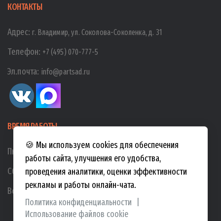
КОНТАКТЫ
Адрес:
г. Владимир, ул. Соколова-Соколенка, д. 31
Телефон:
+7 (495) 070-777-5
Эл.почта:
info@partsad.ru
ВРЕМЯ РАБОТЫ
🍪 Мы используем cookies для обеспечения
Пн-Пт:
10:00
-
19:00
работы сайта, улучшения его удобства,
Сб:
10:00
-
17:00
проведения аналитики, оценки эффективности
рекламы и работы онлайн-чата.
Вс:
10:00
-
15:00
Политика конфиденциальности
|
Использование файлов cookie