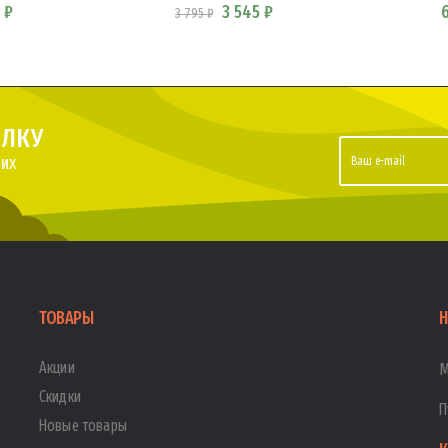
 ₽
3 545 ₽
3 795 ₽
ЫЛКУ
их
ТОВАРЫ
Н
Акции
М
Скидки
П
Новые товары