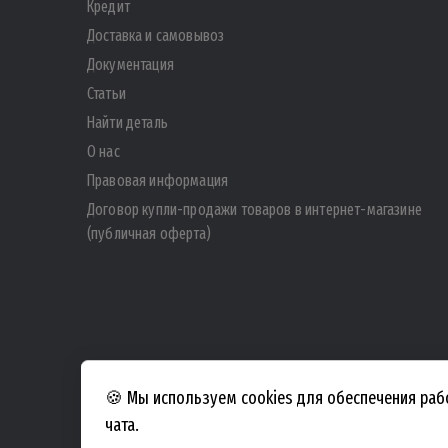
Кредит
Доставка и самовывоз
Документация
Статьи
Найти деталь
О нас
Правовая информация
Договор купли-продажи товаров в интернет-магазине
(публичная оферта)
🍪 Мы используем cookies для обеспечения раб
чата.