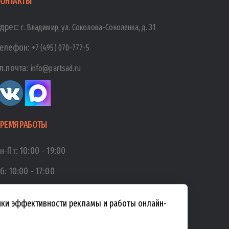
ОНТАКТЫ
дрес:
г. Владимир, ул. Соколова-Соколенка, д. 31
елефон:
+7 (495) 070-777-5
л.почта:
info@partsad.ru
РЕМЯ РАБОТЫ
н-Пт:
10:00
-
19:00
б:
10:00
-
17:00
с:
10:00
-
15:00
енки эффективности рекламы и работы онлайн-