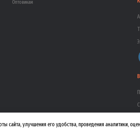
К
Оптовикам
А
Т
Э
В
П
С
В
оты сайта, улучшения его удобства, проведения аналитики, оц