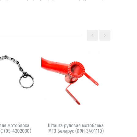
АКЦИЯ!
-16 360 ₽
КОРЗИНУ
В КОРЗИНУ
для мотоблока
Штанга рулевая мотоблока
Про
С (05-4202030)
МТЗ Беларус (09Н-3401110)
комплек