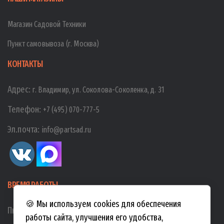
Магазин Садовой Техники
Пункт самовывоза (г. Москва)
КОНТАКТЫ
Адрес:
г. Владимир, ул. Соколова-Соколенка, д. 31
Телефон:
+7 (495) 070-777-5
Эл.почта:
info@partsad.ru
ВРЕМЯ РАБОТЫ
🍪 Мы используем cookies для обеспечения
Пн-Пт:
10:00
-
19:00
работы сайта, улучшения его удобства,