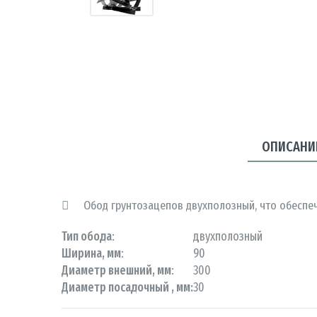
ОПИСАНИ
Обод грунтозацепов двухполозный, что обеспе
Тип обода
:
двухполозный
Ширина, мм
:
90
Диаметр
внешний
, мм
:
300
Диаметр п
осадочный
, мм
:
30