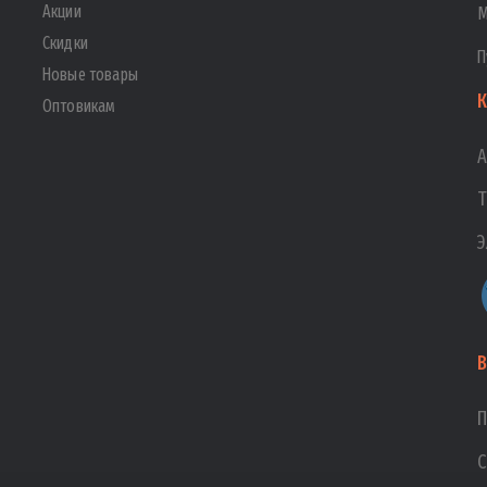
Акции
М
Скидки
П
Новые товары
К
Оптовикам
А
Т
Э
В
П
С