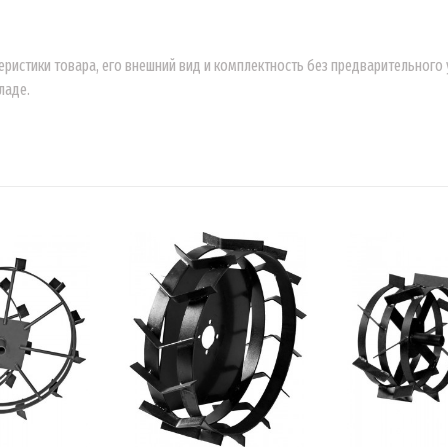
еристики товара, его внешний вид и комплектность без предварительног
ладе.
ИНУ
В КОРЗИНУ
В 