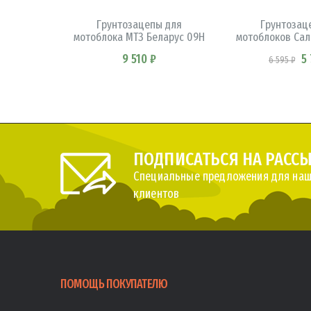
Грунтозацепы для
Грунтозац
мотоблока МТЗ Беларус 09H
мотоблоков Сал
9 510 ₽
5
6 595 ₽
ПОДПИСАТЬСЯ НА РАСС
Специальные предложения для наш
клиентов
ПОМОЩЬ ПОКУПАТЕЛЮ