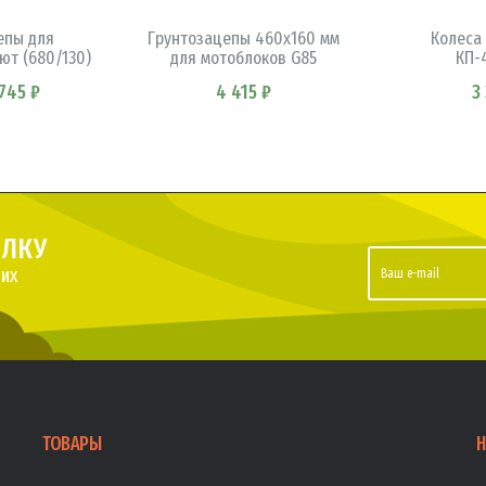
епы для
Грунтозацепы 460x160 мм
Колеса
ют (680/130)
для мотоблоков G85
КП-
 745 ₽
4 415 ₽
3
ЫЛКУ
их
ТОВАРЫ
Н