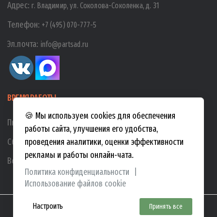
Адрес:
г. Владимир, ул. Соколова-Соколенка, д. 31
Телефон:
+7 (495) 070-777-5
Эл.почта:
info@partsad.ru
ВРЕМЯ РАБОТЫ
🍪 Мы используем cookies для обеспечения
Пн-Пт:
10:00
-
19:00
работы сайта, улучшения его удобства,
Сб:
10:00
-
17:00
проведения аналитики, оценки эффективности
рекламы и работы онлайн-чата.
Вс:
10:00
-
15:00
Политика конфиденциальности
|
Использование файлов cookie
Настроить
Принять все