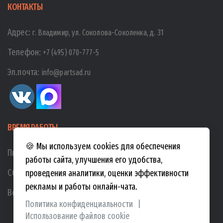
КОНТАКТЫ
Адрес:
г. Владимир, ул. Соколова-Соколенка, д. 31
Телефон:
+7 (495) 070-777-5
Эл.почта:
info@partsad.ru
ВРЕМЯ РАБОТЫ
🍪 Мы используем cookies для обеспечения
Пн-Пт:
10:00
-
19:00
работы сайта, улучшения его удобства,
Сб:
10:00
-
17:00
проведения аналитики, оценки эффективности
рекламы и работы онлайн-чата.
Вс:
10:00
-
15:00
Политика конфиденциальности
|
Использование файлов cookie