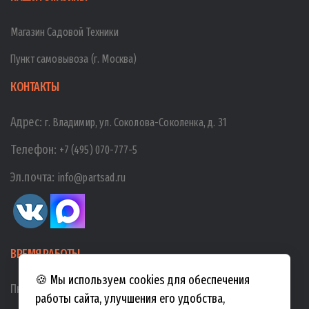
Магазин Садовой Техники
Пункт самовывоза (г. Москва)
КОНТАКТЫ
Адрес:
г. Владимир, ул. Соколова-Соколенка, д. 31
Телефон:
+7 (495) 070-777-5
Эл.почта:
info@partsad.ru
ВРЕМЯ РАБОТЫ
🍪 Мы используем cookies для обеспечения
Пн-Пт:
10:00
-
19:00
работы сайта, улучшения его удобства,