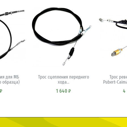
ИНУ
В КОРЗИНУ
В 
ия для МБ
Трос сцепления переднего
Трос рев
о образца)
хода...
Pubert-Caim
₽
1 640 ₽
4