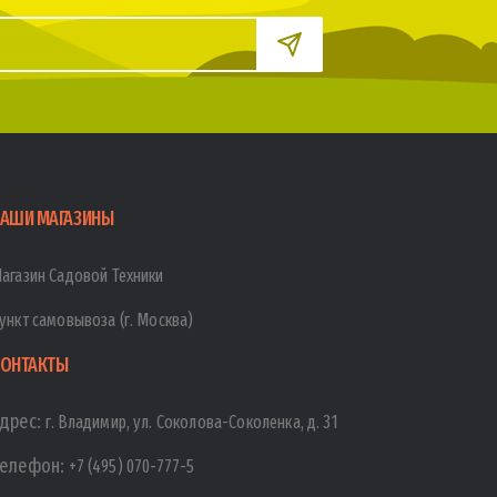
АШИ МАГАЗИНЫ
агазин Садовой Техники
ункт самовывоза (г. Москва)
ОНТАКТЫ
дрес:
г. Владимир, ул. Соколова-Соколенка, д. 31
елефон:
+7 (495) 070-777-5