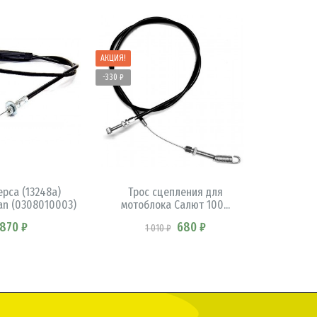
АКЦИЯ!
-330 ₽
КОРЗИНУ
В КОРЗИНУ
ерса (13248a)
Трос сцепления для
Трос
an (0308010003)
мотоблока Салют 100...
минитр
 870 ₽
680 ₽
1 010 ₽