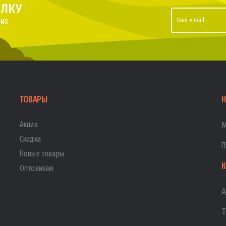
ЫЛКУ
их
ТОВАРЫ
Н
Акции
М
Скидки
П
Новые товары
К
Оптовикам
А
Т