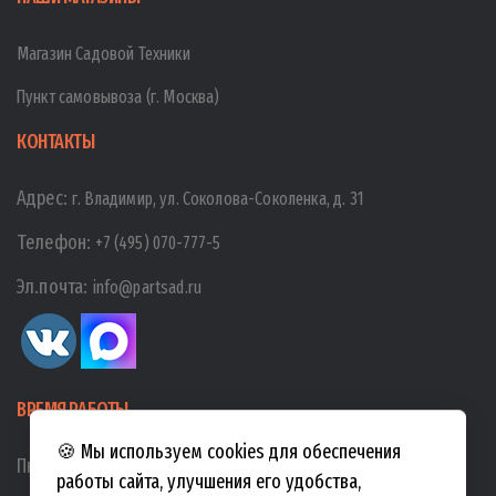
Магазин Садовой Техники
Пункт самовывоза (г. Москва)
КОНТАКТЫ
Адрес:
г. Владимир, ул. Соколова-Соколенка, д. 31
Телефон:
+7 (495) 070-777-5
Эл.почта:
info@partsad.ru
ВРЕМЯ РАБОТЫ
🍪 Мы используем cookies для обеспечения
Пн-Пт:
10:00
-
19:00
работы сайта, улучшения его удобства,