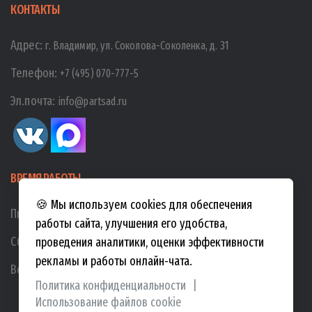
КОНТАКТЫ
Адрес:
г. Владимир, ул. Соколова-Соколенка, д. 31
Телефон:
+7 (495) 070-777-5
Эл.почта:
info@partsad.ru
ВРЕМЯ РАБОТЫ
🍪 Мы используем cookies для обеспечения
Пн-Пт:
10:00
-
19:00
работы сайта, улучшения его удобства,
Сб:
10:00
-
17:00
проведения аналитики, оценки эффективности
рекламы и работы онлайн-чата.
Вс:
10:00
-
15:00
Политика конфиденциальности
|
Использование файлов cookie