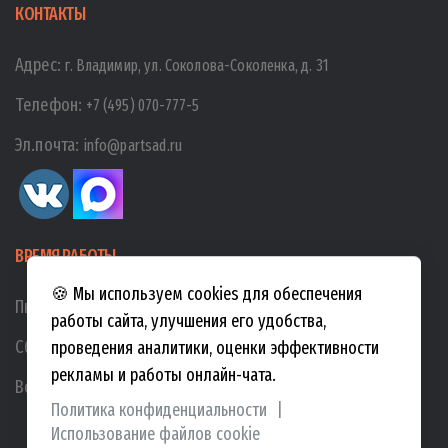
КОНТАКТЫ
Адрес:
г. Владимир, ул. Соколова-Соколенка, д. 31
Телефон:
+7 (495) 070-777-5
Эл.почта:
info@partsad.ru
ВРЕМЯ РАБОТЫ
🍪 Мы используем cookies для обеспечения
Пн-Пт:
10:00
-
19:00
работы сайта, улучшения его удобства,
Сб:
10:00
-
17:00
проведения аналитики, оценки эффективности
рекламы и работы онлайн-чата.
Вс:
10:00
-
15:00
Политика конфиденциальности
|
Использование файлов cookie