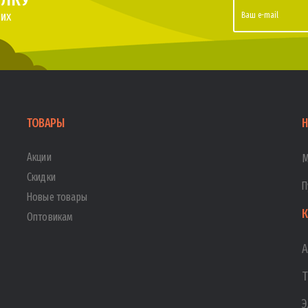
их
ТОВАРЫ
Н
Акции
М
Скидки
П
Новые товары
К
Оптовикам
А
Т
Э