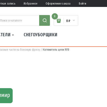
етная запись
Избранное
Оформление заказа
Войти
0
0 ₽
АТЕЛИ
СНЕГОУБОРЩИКИ
пасные части на боковую фрезу
Натяжитель цепи RFB