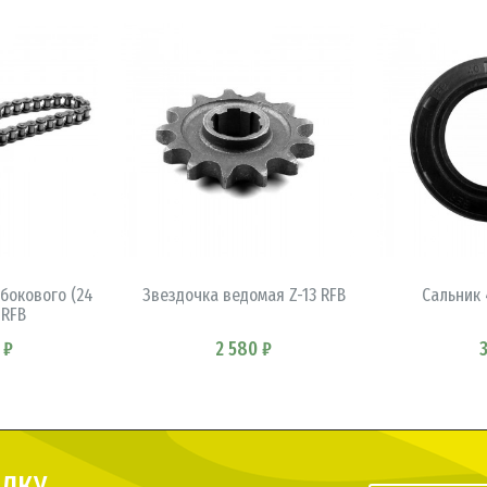
ИНУ
В КОРЗИНУ
В 
бокового (24
Звездочка ведомая Z-13 RFB
Сальник 
 RFB
 ₽
2 580 ₽
ЫЛКУ