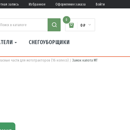
етная запись
Избранное
Оформление заказа
Войти
0
0 ₽
АТЕЛИ
СНЕГОУБОРЩИКИ
пасные части для мототракторов (16 колесо)
Замок капота МТ