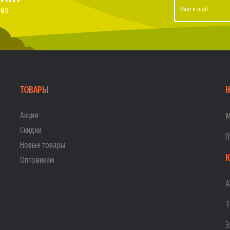
их
ТОВАРЫ
Н
Акции
М
Скидки
П
Новые товары
К
Оптовикам
А
Т
Э