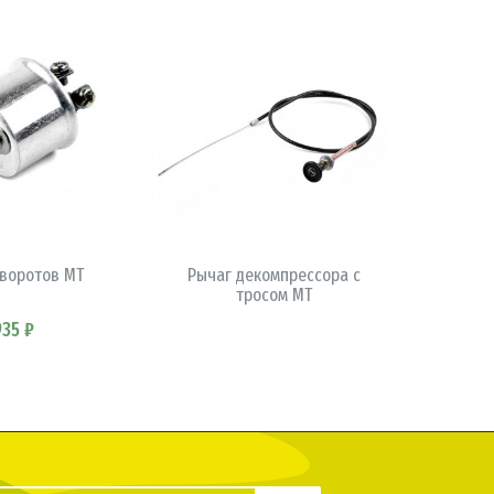
В КОРЗИНУ
КОРЗИНУ
оворотов МТ
Рычаг декомпрессора с
тросом МТ
гидр
935 ₽