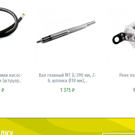
ИНУ
В КОРЗИНУ
В 
ики насос-
Вал главный МТ (L-390 мм, Z-
Реле п
 (штуцер...
6, шпонка Ø18 мм),...
 ₽
1 375 ₽
ЫЛКУ