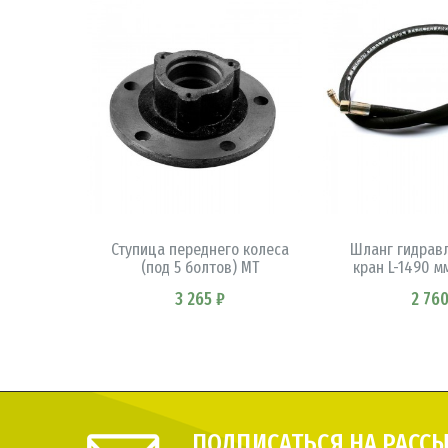
В КОРЗИНУ
В КОРЗ
Ступица переднего колеса
Шланг гидравл
(под 5 болтов) МТ
кран L-1490 мм
3 265 ₽
2 760
ПОДПИСАТЬСЯ НА РАСС