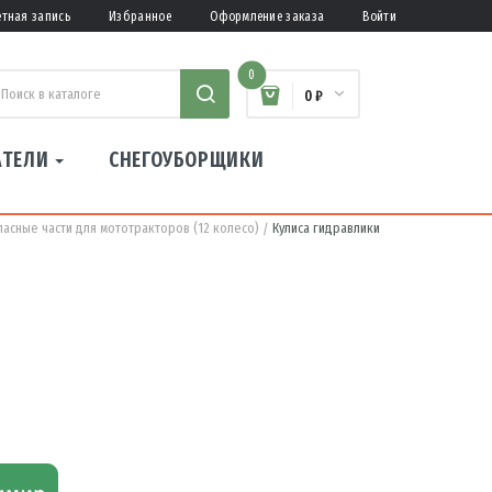
етная запись
Избранное
Оформление заказа
Войти
0
0 ₽
АТЕЛИ
СНЕГОУБОРЩИКИ
пасные части для мототракторов (12 колесо)
Кулиса гидравлики