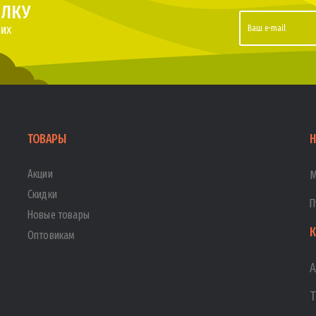
ЫЛКУ
их
ТОВАРЫ
Н
Акции
М
Скидки
П
Новые товары
К
Оптовикам
А
Т