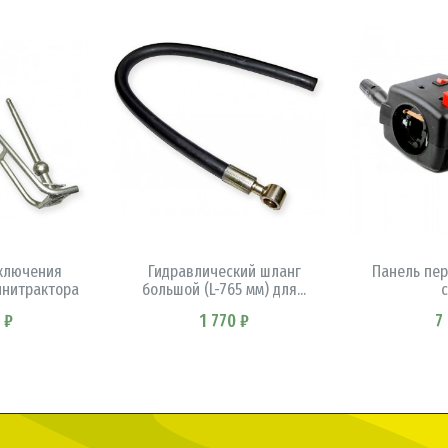
ИНУ
В КОРЗИНУ
В 
ключения
Гидравлический шланг
Панель пе
инитрактора
большой (L-765 мм) для...
 ₽
1 770 ₽
7