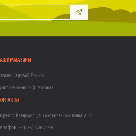
АШИ МАГАЗИНЫ
агазин Садовой Техники
ункт самовывоза (г. Москва)
ОНТАКТЫ
дрес:
г. Владимир, ул. Соколова-Соколенка, д. 31
елефон:
+7 (495) 070-777-5