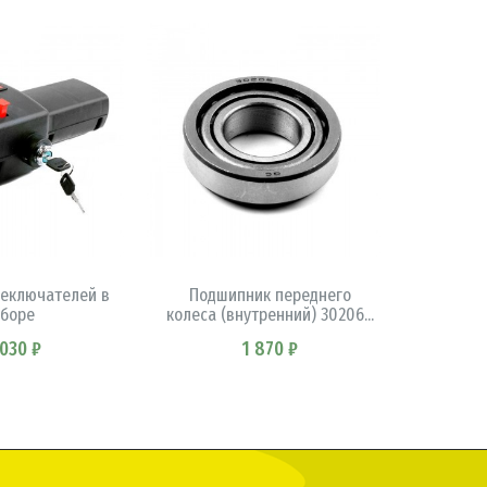
КОРЗИНУ
В КОРЗИНУ
реключателей в
Подшипник переднего
Вал пер
сборе
колеса (внутренний) 30206...
Z-6 
 030 ₽
1 870 ₽