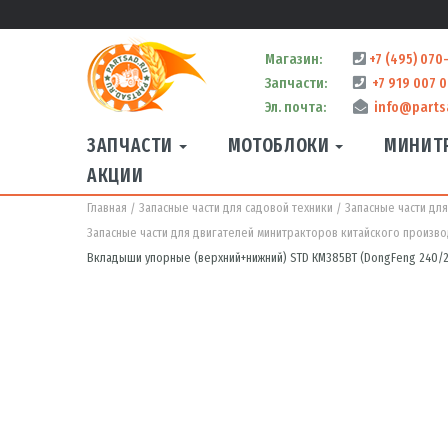
Магазин:
+7 (495) 070
Запчасти:
+7 919 007 0
Эл. почта:
info@parts
ЗАПЧАСТИ
МОТОБЛОКИ
МИНИТ
АКЦИИ
Главная
Запасные части для садовой техники
Запасные части дл
Запасные части для двигателей минитракторов китайского произво
Вкладыши упорные (верхний+нижний) STD КМ385ВТ (DongFeng 240/244