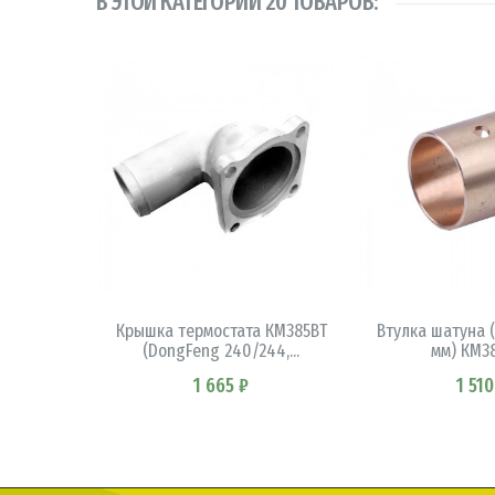
В ЭТОЙ КАТЕГОРИИ 20 ТОВАРОВ:
В КОРЗИНУ
В КОРЗ
Крышка термостата КМ385ВТ
Втулка шатуна (
(DongFeng 240/244,...
мм) КМ38
1 665 ₽
1 510