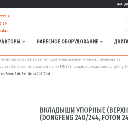
Моя уч
-777-5
7 79
ad.ru
РАКТОРЫ
НАВЕСНОЕ ОБОРУДОВАНИЕ
ДВИГ
я минитракторов
Запасные части для минитракторов китайского производства
дства
Запасные части для двигателей КМ385ВТ, водяное охлаждение, DongFeng 240/
, Foton 240/244, Jinma 240/244)
ВКЛАДЫШИ УПОРНЫЕ (ВЕРХН
(DONGFENG 240/244, FOTON 24