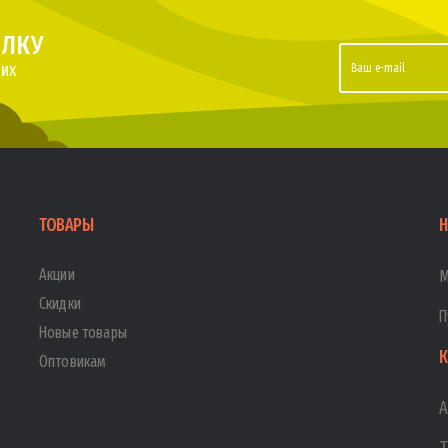
ЫЛКУ
их
ТОВАРЫ
Н
Акции
М
Скидки
П
Новые товары
К
Оптовикам
А
Т