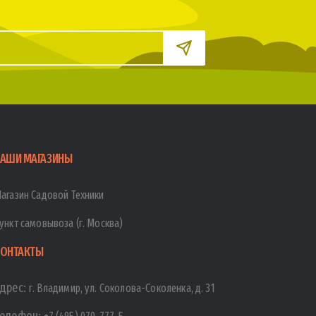
АШИ МАГАЗИНЫ
агазин Садовой Техники
ункт самовывоза (г. Москва)
ОНТАКТЫ
дрес:
г. Владимир, ул. Соколова-Соколенка, д. 31
елефон: