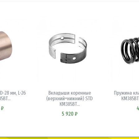
ИНУ
В 
В КОРЗИНУ
D-28 мм, L-26
Вкладыши коренные
Пружина кл
5ВТ...
(верхний+нижний) STD
КМ385ВТ 
КМ385ВТ...
 ₽
4
5 920 ₽