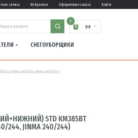
етная запись
Избранное
Оформление заказа
Войти
0
0 ₽
АТЕЛИ
СНЕГОУБОРЩИКИ
244, Foton 240/244, Jinma 240/244
ИЙ+НИЖНИЙ) STD КМ385ВТ
0/244, JINMA 240/244)