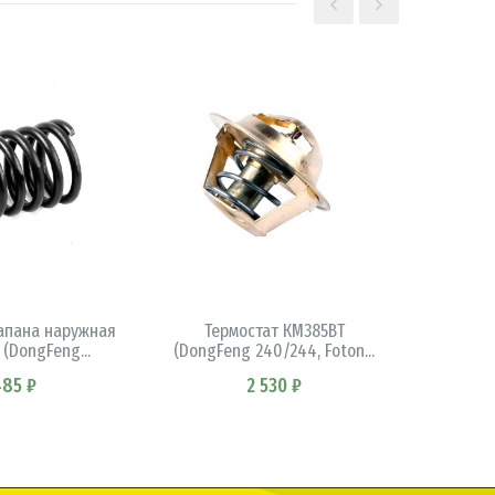
КОРЗИНУ
В КОРЗИНУ
апана наружная
Термостат КМ385ВТ
Шестерн
(DongFeng...
(DongFeng 240/244, Foton...
24 КМ3
85 ₽
2 530 ₽