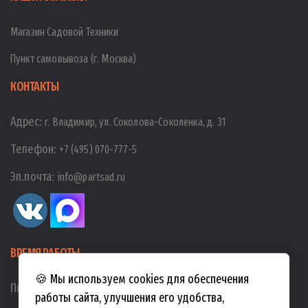
Магазин Садовой Техники
Пункт самовывоза (г. Москва)
КОНТАКТЫ
Адрес:
г. Владимир, ул. Соколова-Соколенка, д. 31
Телефон:
+7 (495) 070-777-5
Эл.почта:
info@partsad.ru
ВРЕМЯ РАБОТЫ
🍪 Мы используем cookies для обеспечения
Пн-Пт:
10:00
-
19:00
работы сайта, улучшения его удобства,