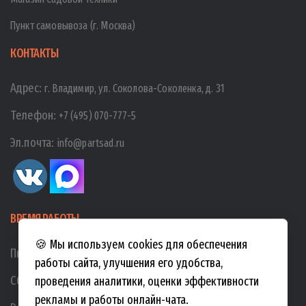
Пункт самовывоза (г. Москва)
КОНТАКТЫ
Адрес:
г. Владимир, ул. Соколова-Соколенка, д. 31
Телефон:
+7 (495) 070-777-5
Эл.почта:
info@partsad.ru
ВРЕМЯ РАБОТЫ
🍪 Мы используем cookies для обеспечения
Пн-Пт:
10:00
-
19:00
работы сайта, улучшения его удобства,
Сб:
10:00
-
17:00
проведения аналитики, оценки эффективности
рекламы и работы онлайн-чата.