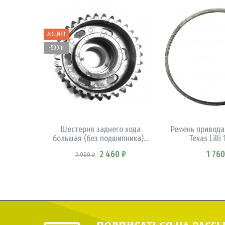
АКЦИЯ!
-500 ₽
В КОРЗИНУ
В КОРЗ
Шестерня заднего хода
Ремень привода
большая (без подшипника)...
Texas Lilli
2 460 ₽
1 760
2 960 ₽