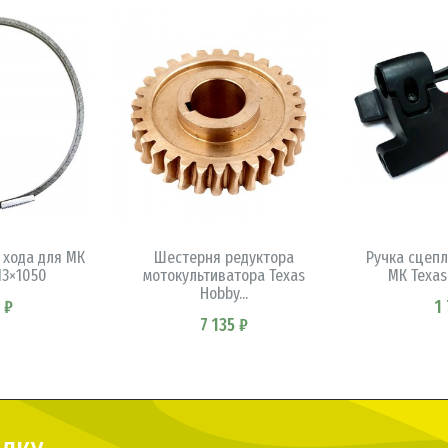
ИНУ
В 
В КОРЗИНУ
 хода для МК
Шестерня редуктора
Ручка сцеп
 13×1050
мотокультиватора Texas
МК Texas L
Hobby...
 ₽
1
7 135 ₽