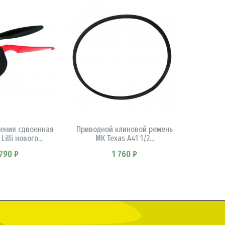
КОРЗИНУ
В КОРЗИНУ
ления сдвоенная
Приводной клиновой ремень
Элемен
illi нового...
МК Texas A41 1/2...
для мо
 790 ₽
1 760 ₽