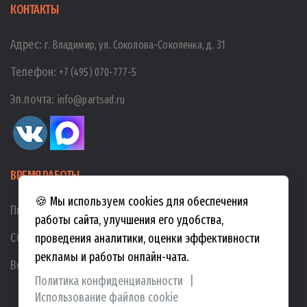
КОНТАКТЫ
Адрес:
г. Владимир, ул. Соколова-Соколенка, д. 31
Телефон:
+7 (495) 070-777-5
Эл.почта:
info@partsad.ru
ВРЕМЯ РАБОТЫ
🍪 Мы используем cookies для обеспечения
Пн-Пт:
10:00
-
19:00
работы сайта, улучшения его удобства,
Сб:
10:00
-
17:00
проведения аналитики, оценки эффективности
рекламы и работы онлайн-чата.
Вс:
10:00
-
15:00
Политика конфиденциальности
|
Использование файлов cookie