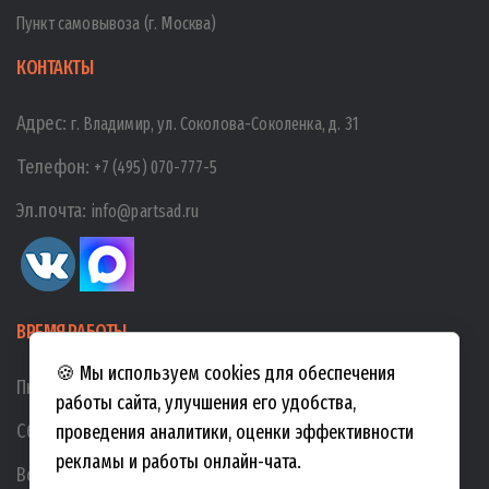
Пункт самовывоза (г. Москва)
КОНТАКТЫ
Адрес:
г. Владимир, ул. Соколова-Соколенка, д. 31
Телефон:
+7 (495) 070-777-5
Эл.почта:
info@partsad.ru
ВРЕМЯ РАБОТЫ
🍪 Мы используем cookies для обеспечения
Пн-Пт:
10:00
-
19:00
работы сайта, улучшения его удобства,
Сб:
10:00
-
17:00
проведения аналитики, оценки эффективности
рекламы и работы онлайн-чата.
Вс:
10:00
-
15:00