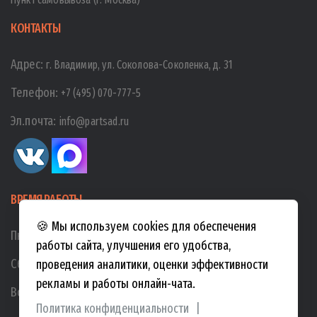
КОНТАКТЫ
Адрес:
г. Владимир, ул. Соколова-Соколенка, д. 31
Телефон:
+7 (495) 070-777-5
Эл.почта:
info@partsad.ru
ВРЕМЯ РАБОТЫ
🍪 Мы используем cookies для обеспечения
Пн-Пт:
10:00
-
19:00
работы сайта, улучшения его удобства,
Сб:
10:00
-
17:00
проведения аналитики, оценки эффективности
рекламы и работы онлайн-чата.
Вс:
10:00
-
15:00
Политика конфиденциальности
|