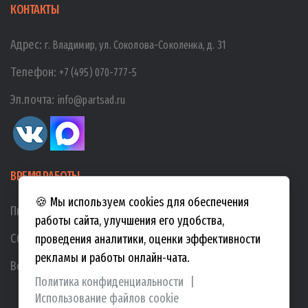
КОНТАКТЫ
Адрес:
г. Владимир, ул. Соколова-Соколенка, д. 31
Телефон:
+7 (495) 070-777-5
Эл.почта:
info@partsad.ru
ВРЕМЯ РАБОТЫ
🍪 Мы используем cookies для обеспечения
Пн-Пт:
10:00
-
19:00
работы сайта, улучшения его удобства,
Сб:
10:00
-
17:00
проведения аналитики, оценки эффективности
рекламы и работы онлайн-чата.
Вс:
10:00
-
15:00
Политика конфиденциальности
|
Использование файлов cookie