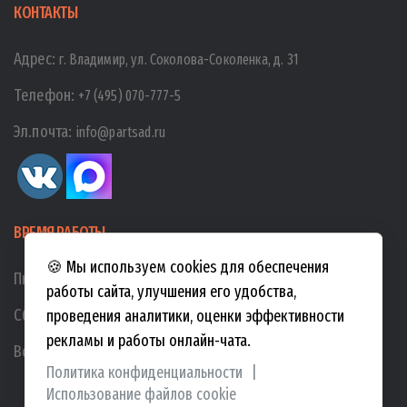
КОНТАКТЫ
Адрес:
г. Владимир, ул. Соколова-Соколенка, д. 31
Телефон:
+7 (495) 070-777-5
Эл.почта:
info@partsad.ru
ВРЕМЯ РАБОТЫ
🍪 Мы используем cookies для обеспечения
Пн-Пт:
10:00
-
19:00
работы сайта, улучшения его удобства,
Сб:
10:00
-
17:00
проведения аналитики, оценки эффективности
рекламы и работы онлайн-чата.
Вс:
10:00
-
15:00
Политика конфиденциальности
|
Использование файлов cookie